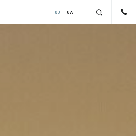
RU
UA