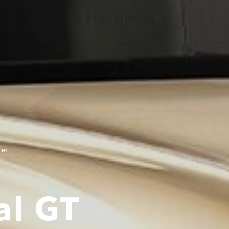
ner
al GT