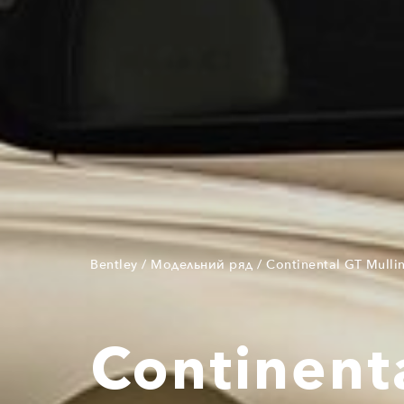
Bentley
/
Модельний ряд
/
Continental GT Mulli
Continent